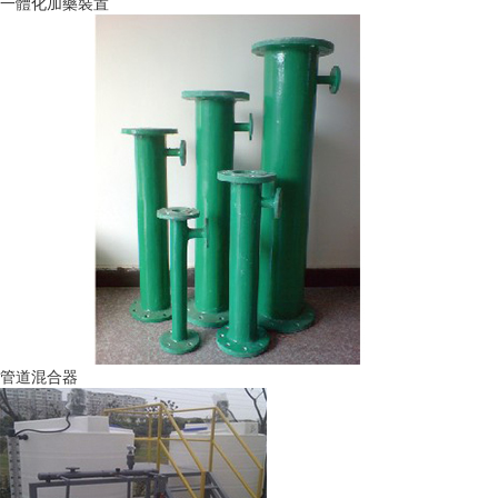
一體化加藥裝置
管道混合器