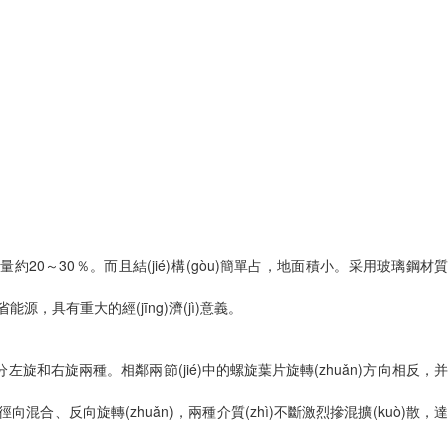
0％。而且結(jié)構(gòu)簡單占，地面積小。采用玻璃鋼材質
，具有重大的經(jīng)濟(jì)意義。
旋和右旋兩種。相鄰兩節(jié)中的螺旋葉片旋轉(zhuǎn)方向相反，并
、反向旋轉(zhuǎn)，兩種介質(zhì)不斷激烈摻混擴(kuò)散，達