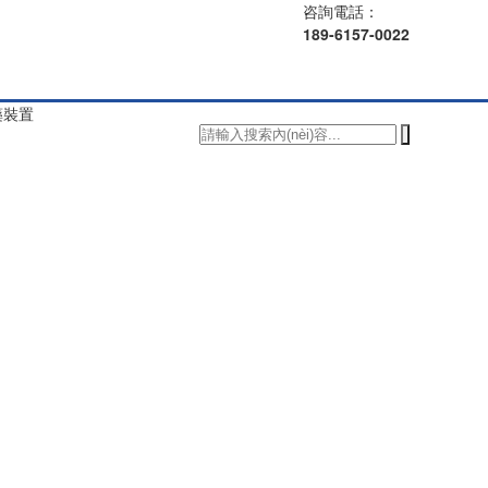
咨詢電話：
189-6157-0022
藥裝置