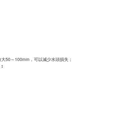
將管徑放大50～100mm，可以減少水頭損失；
；