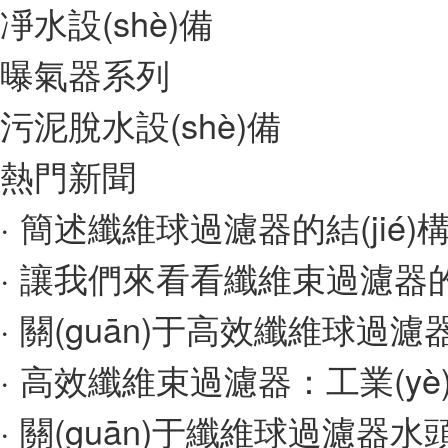
凈水設(shè)備
曝氣器系列
污泥脫水設(shè)備
熱門新聞
· 簡述纖維球過濾器的結(jié)構
· 讓我們來看看纖維束過濾器的
· 關(guān)于高效纖維球過
· 高效纖維束過濾器：工業(y
· 關(guān)于纖維球過濾器