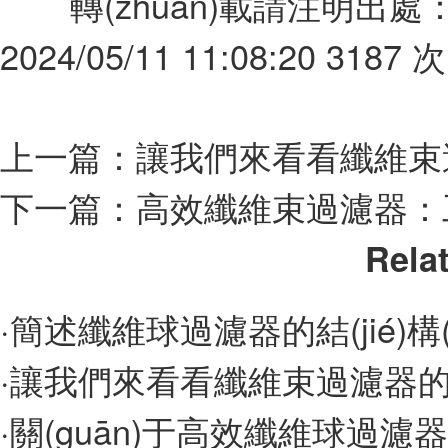
轉(zhuǎn)載請注明出處
2024/05/11 11:08:20
3187 次
上一篇：
讓我們來看看纖維束過
下一篇：
高效纖維束過濾器：工
Rela
·
簡述纖維球過濾器的結(jié)構(
·
讓我們來看看纖維束過濾器的自
·
關(guān)于高效纖維球過濾