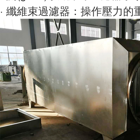
· 纖維束過濾器：操作壓力的