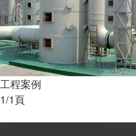
工程案例
1/1頁
網(wǎng)站首頁
18961570022
CONTACT US
地址：江蘇省無錫市宜興市高滕鎮(zhèn)
公司簡介