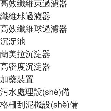
高效纖維束過濾器
纖維球過濾器
高效纖維球過濾器
沉淀池
蘭美拉沉淀器
高密度沉淀器
加藥裝置
污水處理設(shè)備
格柵刮泥機設(shè)備