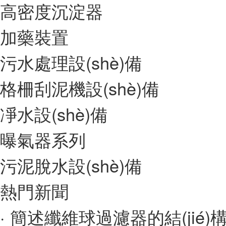
高密度沉淀器
加藥裝置
污水處理設(shè)備
格柵刮泥機設(shè)備
凈水設(shè)備
曝氣器系列
污泥脫水設(shè)備
熱門新聞
· 簡述纖維球過濾器的結(jié)構