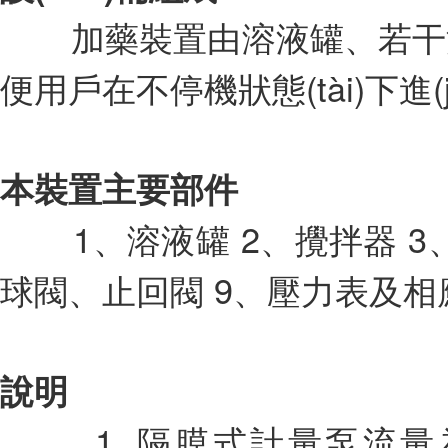
加藥裝置由溶液罐、若干法蘭
便用戶在不停機狀態(tài)下進(jì
本裝置主要部件
1、溶液罐 2、攪拌器 3
球閥、止回閥 9、壓力表及相
說明
1. 隔膜式計量泵流量為2