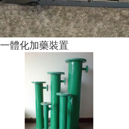
一體化加藥裝置