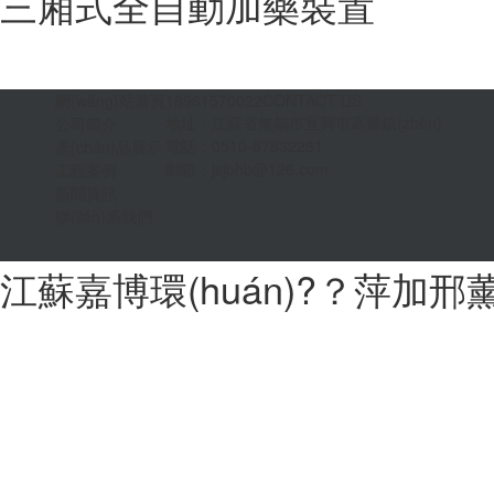
三廂式全自動加藥裝置
網(wǎng)站首頁
18961570022
CONTACT US
地址：江蘇省無錫市宜興市高滕鎮(zhèn)
公司簡介
電話：0510-87832281
產(chǎn)品展示
郵箱：jsjbhb@126.com
工程案例
新聞資訊
聯(lián)系我們
江蘇嘉博環(huán)?？萍
號-1