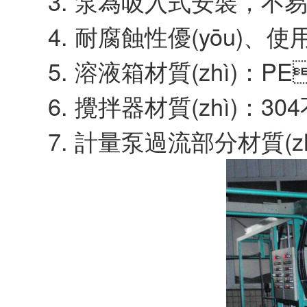
3. 泵為吸入式安裝，不易堵塞
4. 耐腐蝕性優(yōu)、使用
5. 溶液箱材質(zhì)：PE
6. 攪拌器材質(zhì)：304不
7. 計量泵過流部分材質(zhì