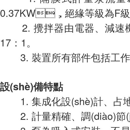
0.37KW，絕緣等級為F級
2. 攪拌器由電器、減速機
17：1。
3. 裝置所有部件包括工作平
設(shè)備特點
1. 集成化設(shè)計、占地面積小
2. 計量精確、調(diào)節(jié