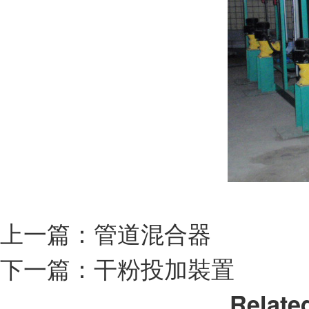
上一篇：
管道混合器
下一篇：
干粉投加裝置
Relate