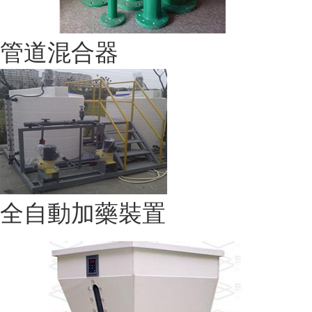
管道混合器
全自動加藥裝置