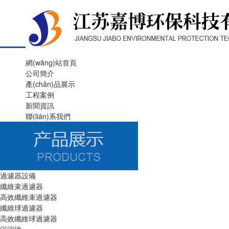
網(wǎng)站首頁
公司簡介
產(chǎn)品展示
工程案例
新聞資訊
聯(lián)系我們
過濾器設備
纖維束過濾器
高效纖維束過濾器
纖維球過濾器
高效纖維球過濾器