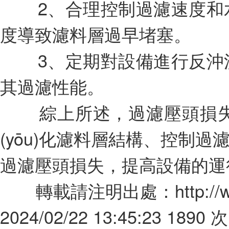
2、合理控制過濾速度和水質(z
度導致濾料層過早堵塞。
3、定期對設備進行反沖洗和維
其過濾性能。
綜上所述，過濾壓頭損失是評
(yōu)化濾料層結構、控
過濾壓頭損失，提高設備的運行
轉載請注明出處：
http:/
2024/02/22 13:45:23
1890 次